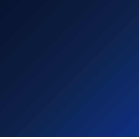
10€
FORMULE 2
/pers
Hallal
CONTENU · HALLAL
½ bagel poulet
½ bagel végétarien
Chips au sel de Camargue
Cookie