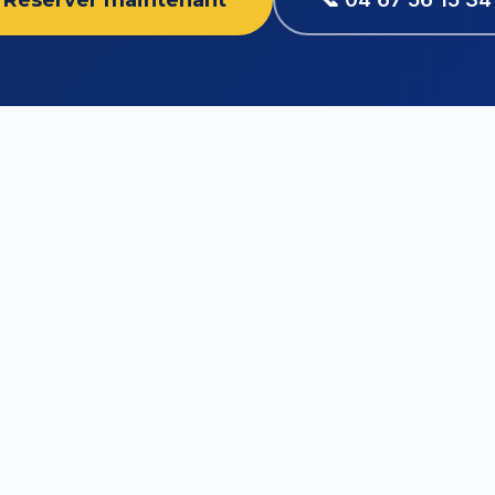
Réserver maintenant
🚗
En voiture :
Ro
🚴
À vélo :
Piste 
📍
GPS :
Port de 