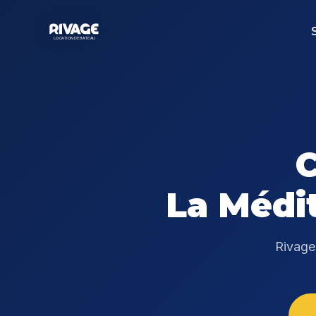
C
La Médit
Rivage