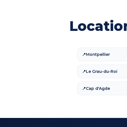
Locatio
Montpellier
📍
Le Grau-du-Roi
📍
Cap d'Agde
📍