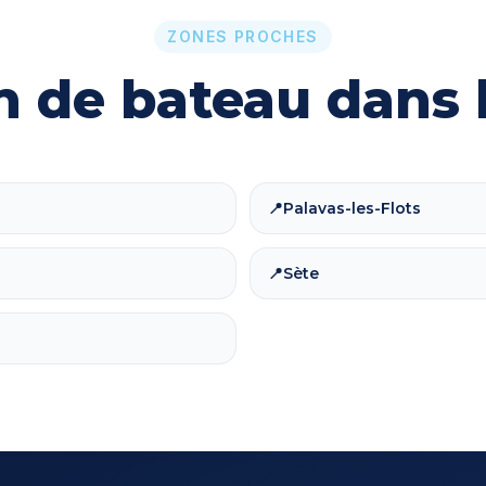
ZONES PROCHES
n de bateau dans l
Palavas-les-Flots
📍
Sète
📍