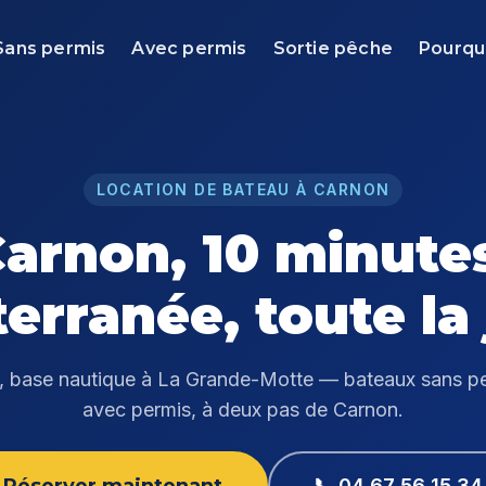
Sans permis
Avec permis
Sortie pêche
Pourqu
LOCATION DE BATEAU À CARNON
arnon, 10 minute
erranée, toute la
, base nautique à La Grande-Motte — bateaux sans pe
avec permis, à deux pas de Carnon.
📞 04 67 56 15 34