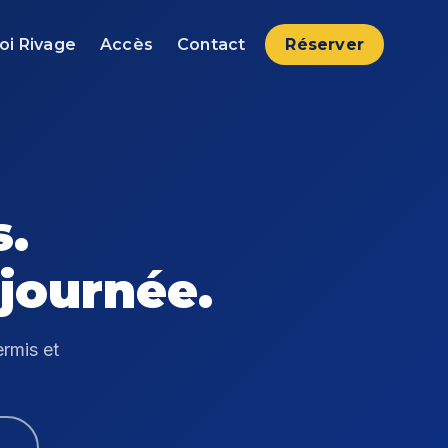
oi Rivage
Accès
Contact
Réserver
s.
 journée.
rmis et